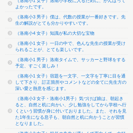
（洛南小1 女子）洛南小学校に入るために、がんばって
よかったです。
（洛南小3 男子）僕は、代数の授業が一番好きです。先
生の解説がとても分かりやすいです。
（洛南小4 女子）知識が私の大切な宝物
（洛南小1 女子）一日の中で、色んな先生の授業が受け
られることが、とても楽しいです。
（洛南小1 男子）洛南タイムで、サッカーと野球をする
予定、すごく楽しみ！
（洛南小1 女子）宿題を一文字、一文字を丁寧に目を通
して下さり、訂正箇所やコメントなどの全てに先生方の
深い愛と熱意を感じます。
（洛南小3 女子・洛南小1男子）気づけば娘は、朝起き
ると、自然と机に向かい、少し勉強をしてから学校へ行
くという習慣が身に付いておりました。また、それを見
た1年生になる息子も、朝自然と机に向かうことが習慣
となりました。