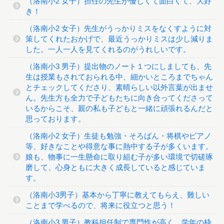
（洛南小2 女子）担任の先生が優しくて面白くて、大好
き！
（洛南小2 女子）先生がうっかりミスをなくすように対
策してくれたおかげで、最近うっかりミスは少し減りま
した。一人一人を見てくれるのがうれしいです。
（洛南小3 男子）提出物のノート１つにしましても、先
生は授業もされておられる中、細かいところまでちゃん
とチェックしてくださり、素晴らしい以外言葉が出ませ
ん。先生方も全力で子どもたちに向き合ってくださって
いるからこそ、親の私も子どもと一緒に頑張れるんだと
思っております。
（洛南小2 女子）生徒も勉強・そろばん・将棋やピアノ
等、好きなことや得意な事に熱中する子が多くいます。
娘も、物事に一生懸命に取り組む子が多い環境で切磋琢
磨して、心身ともに大きく成長していると感じていま
す。
（洛南小3男子）基本から丁寧に教えてもらえ、難しい
ことまで学べるので、将来に役立つと思う！
（洛南小3 男子）教科担任制で専門性が高く、学年の枠